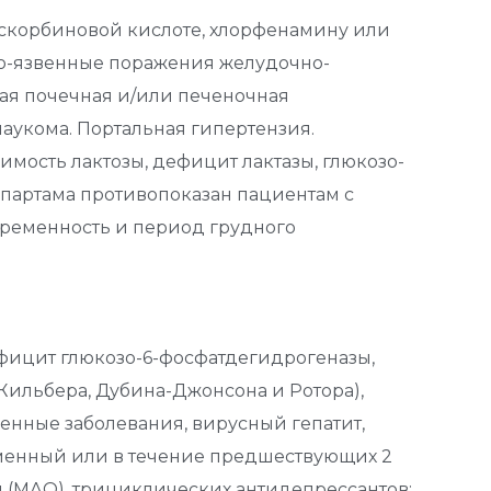
аскорбиновой кислоте, хлорфенамину или
но-язвенные поражения желудочно-
ная почечная и/или печеночная
лаукома. Портальная гипертензия.
мость лактозы, дефицит лактазы, глюкозо-
спартама противопоказан пациентам с
Беременность и период грудного
ефицит глюкозо-6-фосфатдегидрогеназы,
льбера, Дубина-Джонсона и Ротора),
енные заболевания, вирусный гепатит,
еменный или в течение предшествующих 2
(МАО), трициклических антидепрессантов;