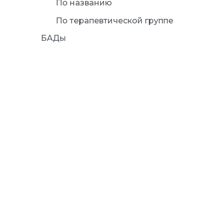
По названию
По терапевтической группе
БАДы