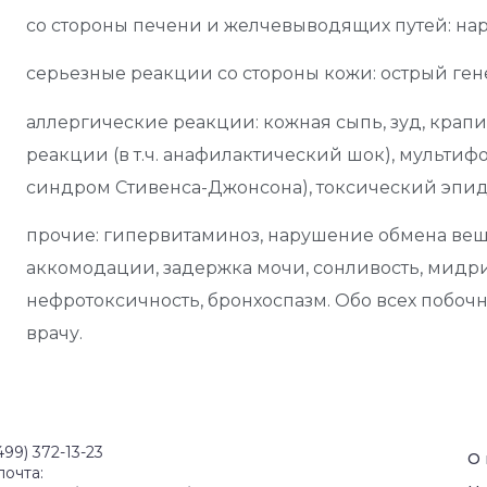
со стороны печени и желчевыводящих путей: н
серьезные реакции со стороны кожи: острый ген
аллергические реакции: кожная сыпь, зуд, крап
реакции (в т.ч. анафилактический шок), мультифо
синдром Стивенса-Джонсона), токсический эпи
прочие: гипервитаминоз, нарушение обмена вещес
аккомодации, задержка мочи, сонливость, мидри
нефротоксичность, бронхоспазм. Обо всех побоч
врачу.
499) 372-13-23
О
почта: