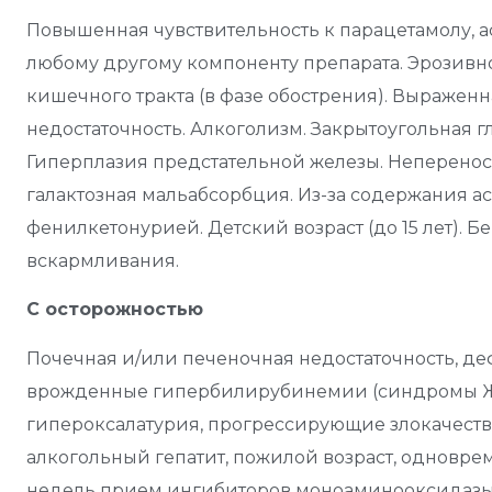
Повышенная чувствительность к парацетамолу, 
любому другому компоненту препарата. Эрозив
кишечного тракта (в фазе обострения). Выражен
недостаточность. Алкоголизм. Закрытоугольная г
Гиперплазия предстательной железы. Непереноси
галактозная мальабсорбция. Из-за содержания а
фенилкетонурией. Детский возраст (до 15 лет). 
вскармливания.
С осторожностью
Почечная и/или печеночная недостаточность, д
врожденные гипербилирубинемии (синдромы Жи
гипероксалатурия, прогрессирующие злокачеств
алкогольный гепатит, пожилой возраст, одновр
недель прием ингибиторов моноаминооксидазы 