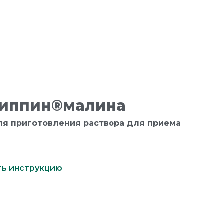
риппин®малина
я приготовления раствора для приема
ть инструкцию