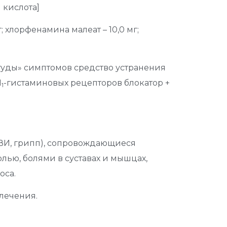
 кислота]
; хлорфенамина малеат – 10,0 мг;
студы» симптомов средство устранения
Н
-гистаминовых рецепторов блокатор +
1
ВИ, грипп), сопровождающиеся
лью, болями в суставах и мышцах,
оса.
лечения.