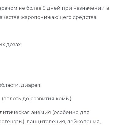
рачом не более 5 дней при назначении в
качестве жаропонижающего средства.
х дозах.
;
области, диарея;
(вплоть до развития комы);
олитическая анемия (особенно для
огеназы), панцитопения, лейкопения,