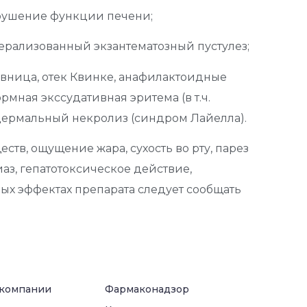
арушение функции печени;
ерализованный экзантематозный пустулез;
ивница, отек Квинке, анафилактоидные
рмная экссудативная эритема (в т.ч.
дермальный некролиз (синдром Лайелла).
тв, ощущение жара, сухость во рту, парез
аз, гепатотоксическое действие,
ных эффектах препарата следует сообщать
 компании
Фармаконадзор