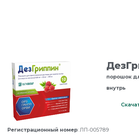
H BUTTON
ДезГ
порошок дл
внутрь
Скача
Регистрационный номер
: ЛП-005789