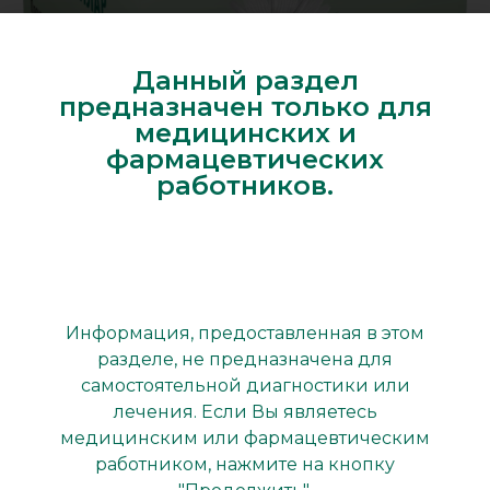
Данный раздел
предназначен только для
медицинских и
фармацевтических
работников.
Регистрационный номер: ЛП 001496-100212 Состав
Ромашки цветки – 500 г; Ноготков цветки – 250 г;
Тысячелистника трава – 250 г; Спирт этиловый
Информация, предоставленная в этом
(этанол) 40 % – достаточное количество для
разделе, не предназначена для
получения 1000 мл препарата.
самостоятельной диагностики или
лечения. Если Вы являетесь
Фармакотерапевтическая группа:
медицинским или фармацевтическим
противовоспалительное средство растительного
работником, нажмите на кнопку
происхождения. Показания к применению В