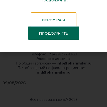
"Продолжить".
стоматологии Ротокан применяют у взрослых при
воспалительных заболеваниях слизистой оболочки
полости рта […]
ВЕРНУТЬСЯ
ПРОДОЛЖИТЬ
Телефон: +7 (499) 372-13-23
Электронная почта:
По общим вопросам —
info@pharmvilar.ru
Для обращений по фармингредиентам —
rnd@pharmvilar.ru
09/08/2026
©
Все права защищены
2026