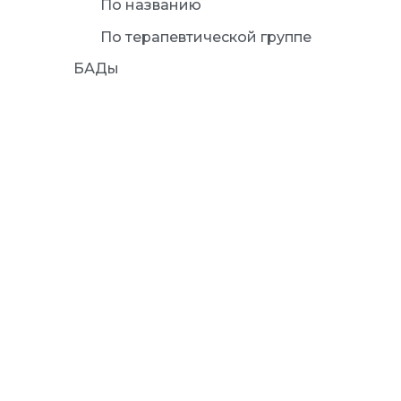
По названию
По терапевтической группе
БАДы