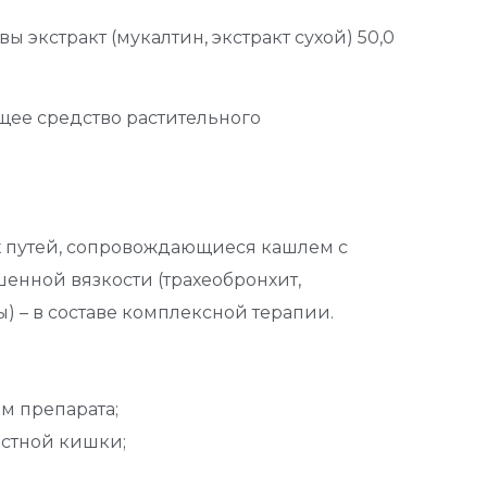
ы экстракт (мукалтин, экстракт сухой) 50,0
ее средство растительного
х путей, сопровождающиеся кашлем с
нной вязкости (трахеобронхит,
) – в составе комплексной терапии.
м препарата;
рстной кишки;