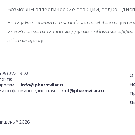
Возможны аллергические реакции, редко – дис
Если у Вас отмечаются побочные эффекты, указа
или Вы заметили любые другие побочные эффект
об этом врачу.
499) 372-13-23
О
почта:
Н
просам —
info@pharmvilar.ru
ий по фармингредиентам —
rnd@pharmvilar.ru
П
Д
©
ащищены
2026