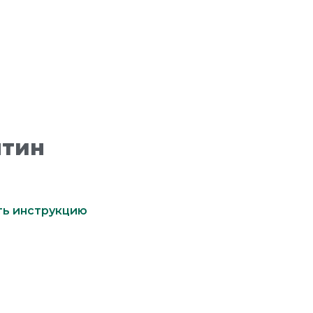
лтин
ть инструкцию