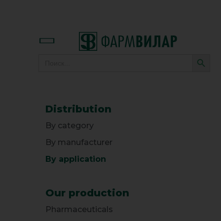
SEARC
Search
for:
Distribution
By category
By manufacturer
By application
Our production
Pharmaceuticals