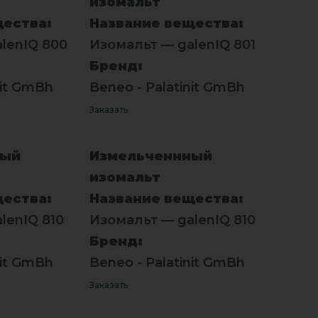
изомальт
щества:
Название вещества:
lenIQ 800
Изомальт — galenIQ 801
Бренд:
nit GmBh
Beneo - Palatinit GmBh
Заказать
ный
Измельченнный
изомальт
щества:
Название вещества:
lenIQ 810
Изомальт — galenIQ 810
Бренд:
nit GmBh
Beneo - Palatinit GmBh
Заказать