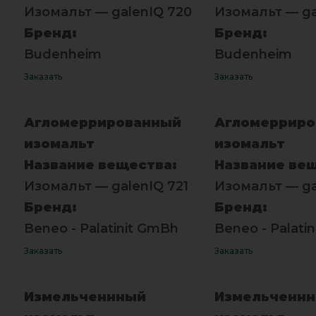
Изомальт — galenIQ 720
Изомальт — ga
Бренд:
Бренд:
Budenheim
Budenheim
Заказать
Заказать
Агломеррированный
Агломеррир
изомальт
изомальт
Название вещества:
Название ве
Изомальт — galenIQ 721
Изомальт — ga
Бренд:
Бренд:
Beneo - Palatinit GmBh
Beneo - Palati
Заказать
Заказать
Измельченнный
Измельченн