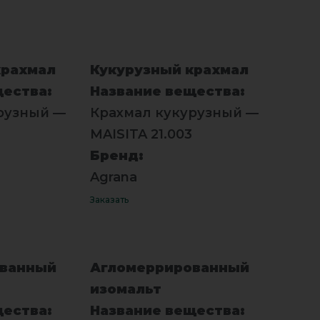
крахмал
Кукурузный крахмал
щества:
Название вещества:
рузный —
Крахмал кукурузный —
MAISITA 21.003
Бренд:
Agrana
Заказать
ованный
Агломеррированный
изомальт
щества:
Название вещества: