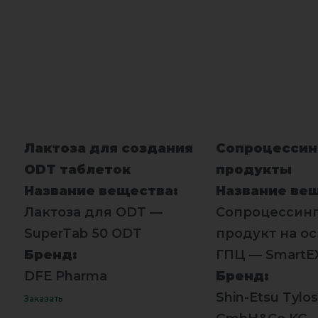
H BUTTON
Лактоза для создания
Сопроцессин
ODT таблеток
продукты
Название вещества:
Название ве
Лактоза для ODT —
Сопроцессин
SuperTab 50 ODT
продукт на ос
Бренд:
ГПЦ — SmartE
DFE Pharma
Бренд:
Shin-Etsu Tylo
Заказать