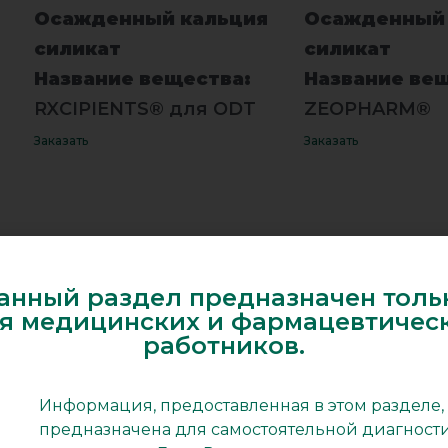
Осажденный кальция
Осажденный 
силикат
силикат
Название вещества:
Название ве
RXCIPIENTS® для ODT
ZEOPHARM®
Заказать
Заказать
анный раздел предназначен толь
Фосфаты натрия
Фосфаты нат
я медицинских и фармацевтичес
Название вещества:
Название ве
работников.
Натрия фосфат
Натрия фосфа
моногидрат — PharSQ®
дигидрат — P
Информация, предоставленная в этом разделе,
Base MS 41
Base MS 42
предназначена для самостоятельной диагност
Бренд:
Бренд: