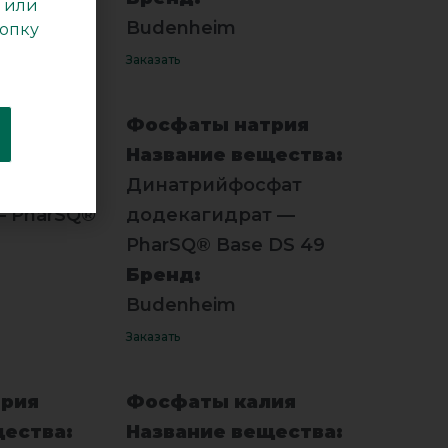
 или
Budenheim
нопку
Заказать
рия
Фосфаты натрия
щества:
Название вещества:
фат
Динатрийфосфат
— PharSQ®
додекагидрат —
PharSQ® Base DS 49
Бренд:
Budenheim
Заказать
рия
Фосфаты калия
щества:
Название вещества: