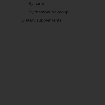
By name
By therapeutic group
Dietary supplements