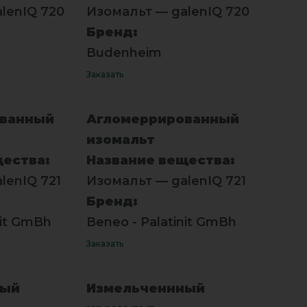
lenIQ 720
Изомальт — galenIQ 720
Бренд:
Budenheim
Заказать
ованный
Агломеррированный
изомальт
щества:
Название вещества:
lenIQ 721
Изомальт — galenIQ 721
Бренд:
nit GmBh
Beneo - Palatinit GmBh
Заказать
ный
Измельченнный