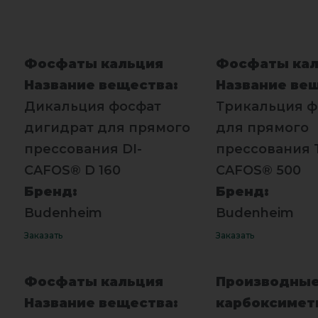
Фосфаты кальция
Фосфаты кал
Название вещества:
Название ве
Дикальция фосфат
Трикальция ф
дигидрат для прямого
для прямого
прессования DI-
прессования T
CAFOS® D 160
CAFOS® 500
Бренд:
Бренд:
Budenheim
Budenheim
Заказать
Заказать
Фосфаты кальция
Производны
Название вещества:
карбоксиме