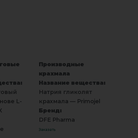
говые
Производные
крахмала
щества:
Название вещества:
говый
Натрия гликолят
нове L-
крахмала — Primojel
X
Бренд:
DFE Pharma
se
Заказать