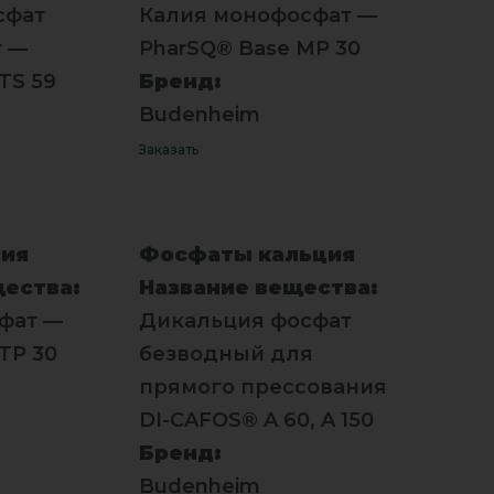
сфат
Калия монофосфат —
т —
PharSQ® Base MP 30
TS 59
Бренд:
Budenheim
Заказать
ия
Фосфаты кальция
щества:
Название вещества:
фат —
Дикальция фосфат
TP 30
безводный для
прямого прессования
DI-CAFOS® A 60, A 150
Бренд:
Budenheim