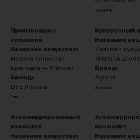
GmbH&Co KG
Заказать
Производные
Кукурузный 
крахмала
Название ве
Название вещества:
Крахмал куку
Натрия гликолят
MAISITA 21.003
крахмала — Primojel
Бренд:
Бренд:
Agrana
DFE Pharma
Заказать
Заказать
Агломеррированный
Агломеррир
изомальт
изомальт
Название вещества:
Название ве