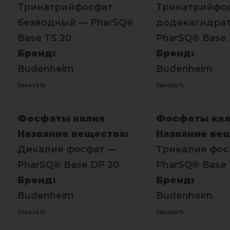
Тринатрийфосфат
Тринатрийфо
безводный — PharSQ®
додекагидра
Base TS 20
PharSQ® Base 
Бренд:
Бренд:
Budenheim
Budenheim
Заказать
Заказать
Фосфаты калия
Фосфаты кал
Название вещества:
Название ве
Дикалия фосфат —
Трикалия фос
PharSQ® Base DP 20
PharSQ® Base 
Бренд:
Бренд:
Budenheim
Budenheim
Заказать
Заказать