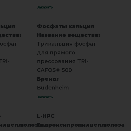
Заказать
ьция
Фосфаты кальция
щества:
Название вещества:
осфат
Трикальция фосфат
для прямого
RI-
прессования TRI-
CAFOS® 500
Бренд:
Budenheim
Заказать
е
L-HPC
тилцеллюлозы
Гидроксипропилцеллюлоза