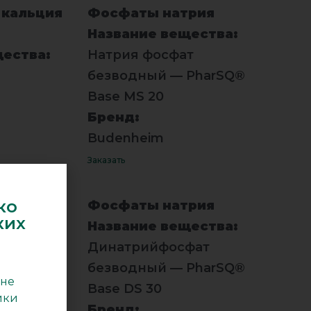
кальция
Фосфаты натрия
Название вещества:
щества:
Натрия фосфат
безводный — PharSQ®
Base MS 20
Бренд:
Budenheim
Заказать
ко
рия
Фосфаты натрия
ких
щества:
Название вещества:
т
Динатрийфосфат
harSQ®
безводный — PharSQ®
 не
Base DS 30
ики
Бренд: