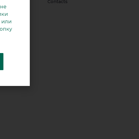
r news
Contacts
 не
oduction
ики
stribution
 или
нопку