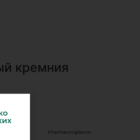
ый кремния
ко
ких
out us
Pharmacovigilance