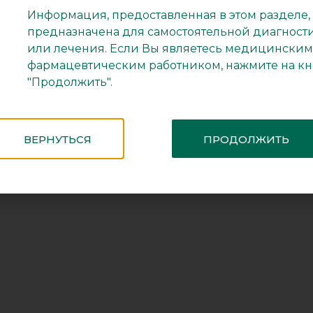
Ou
ies —
info@pharmvilar.ru
Информация, предоставленная в этом разделе,
xcipients —
rnd@pharmvilar.ru
Pr
предназначена для самостоятельной диагност
Di
или лечения. Если Вы являетесь медицинским
фармацевтическим работником, нажмите на к
"Продолжить".
©
rved
2026
ВЕРНУТЬСЯ
ПРОДОЛЖИТЬ