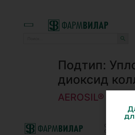
SEARC
Search
for:
Подтип:
Упл
диоксид ко
AEROSIL® 200 V
Д
дл
Contact us: +7
Our emails: