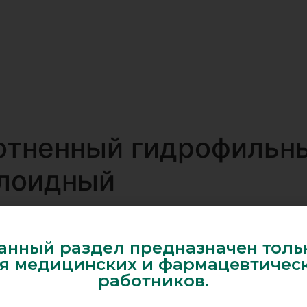
H BUTTON
отненный гидрофильн
ллоидный
V Pharma
анный раздел предназначен толь
я медицинских и фармацевтичес
работников.
 (499) 372-13-23
Ab